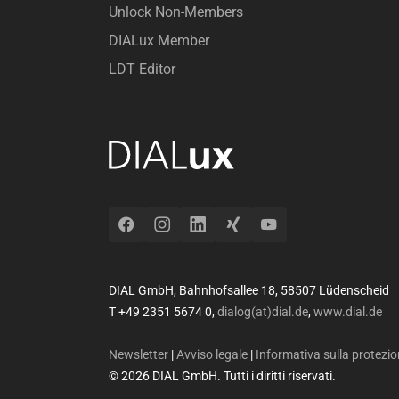
Unlock Non-Members
DIALux Member
LDT Editor
Facebook
Instagram
LinkedIn
Xing
YouTube
DIAL GmbH, Bahnhofsallee 18, 58507 Lüdenscheid
T +49 2351 5674 0,
dialog(at)dial.de
,
www.dial.de
Newsletter
|
Avviso legale
|
Informativa sulla protezio
© 2026 DIAL GmbH. Tutti i diritti riservati.