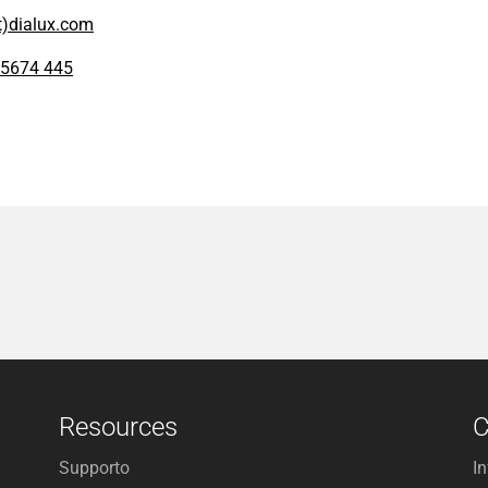
t)dialux.com
 5674 445
Resources
Supporto
I