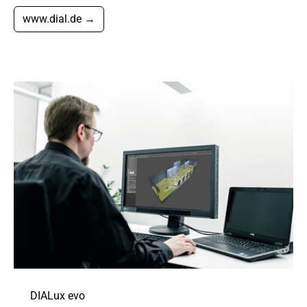
www.dial.de →
DIALux evo