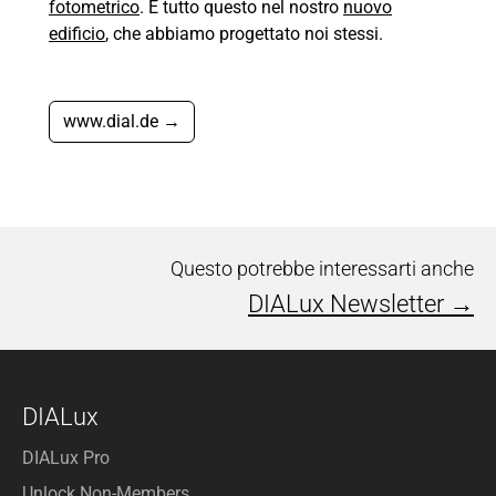
fotometrico
. E tutto questo nel nostro
nuovo
edificio
, che abbiamo progettato noi stessi.
www.dial.de →
Questo potrebbe interessarti anche
DIALux Newsletter →
DIALux
DIALux Pro
Unlock Non-Members