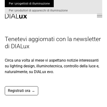
Per i progettisti di illuminazione
Per i produttori di apparecchi di illuminazione
Skip to main content
Tenetevi aggiornati con la newsletter
di DIALux
Circa una volta al mese vi aspettano notizie interessanti
su lighting design, illuminotecnica, controllo della luce e,
naturalmente, su DIALux evo.
Registrati ora →