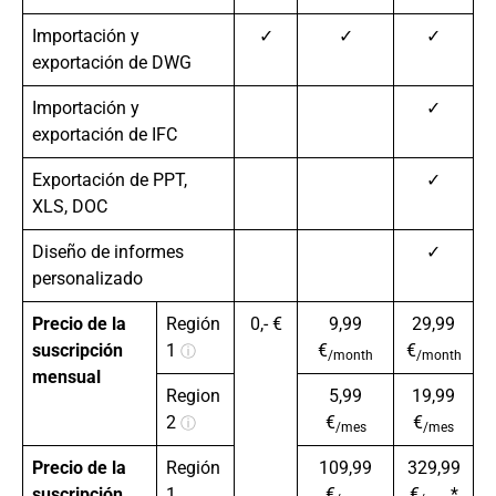
Importación y
✓
✓
✓
exportación de DWG
Importación y
✓
exportación de IFC
Exportación de PPT,
✓
XLS, DOC
Diseño de informes
✓
personalizado
Precio de la
Región
0,- €
9,99
29,99
suscripción
1
€
€
ⓘ
/month
/month
mensual
Region
5,99
19,99
2
€
€
ⓘ
/mes
/mes
Precio de la
Región
109,99
329,99
suscripción
1
€
€
*