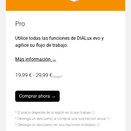
Pro
Utilice todas las funciones de DIALux evo y
agilice su flujo de trabajo.
Más información →
19,99 € - 29,99 €
/mes*
Comprar ahora →
* El precio depende de la región en la que trabaje
ⓘ
* Obtenga un descuento al comprar una suscripción anual
ⓘ
* Obtenga un descuento en suscripciones múltiples
ⓘ