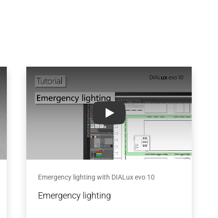
: Powerful tools for light emission analysis
Emergency lighting with DIALux
Emergency lighting with DIALux evo 10
Emergency lighting