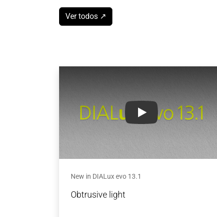
Ver todos ↗
New in DIALux evo 13.1
New in DIALux evo 13.1
Obtrusive light