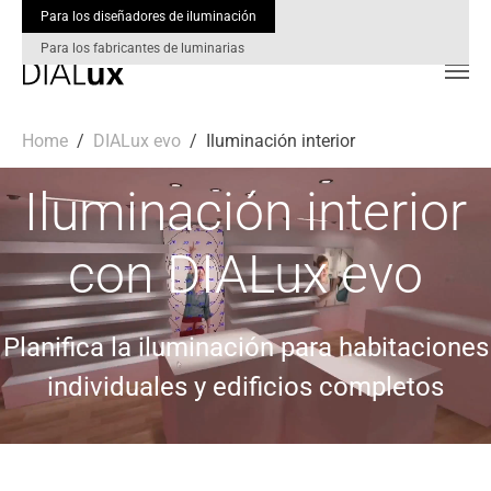
Para los diseñadores de iluminación
Para los fabricantes de luminarias
Skip to main content
You are here:
Home
DIALux evo
Iluminación interior
Iluminación interior
con DIALux evo
Planifica la iluminación para habitaciones
individuales y edificios completos