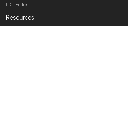
LDT Editor
Resources
Support
Newsletter
News
DIALux Community
Company
Über uns
Kontakt
Events
Karriere
Presse