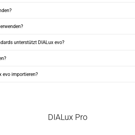
nden?
 verwenden?
ndards unterstützt DIALux evo?
en?
x evo importieren?
DIALux Pro