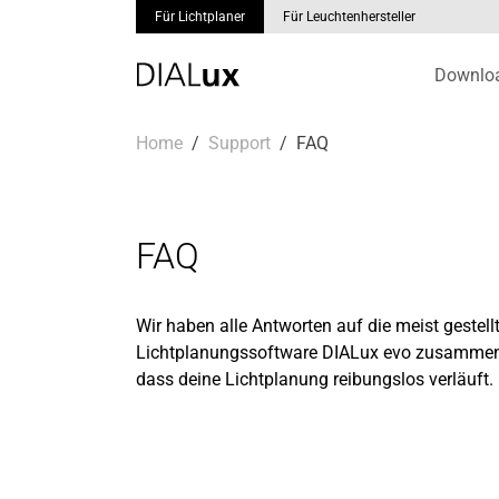
Für Lichtplaner
Für Leuchtenhersteller
Downlo
Skip to main content
You are here:
Home
Support
FAQ
FAQ
Wir haben alle Antworten auf die meist gestell
Lichtplanungssoftware DIALux evo zusammenge
dass deine Lichtplanung reibungslos verläuft.