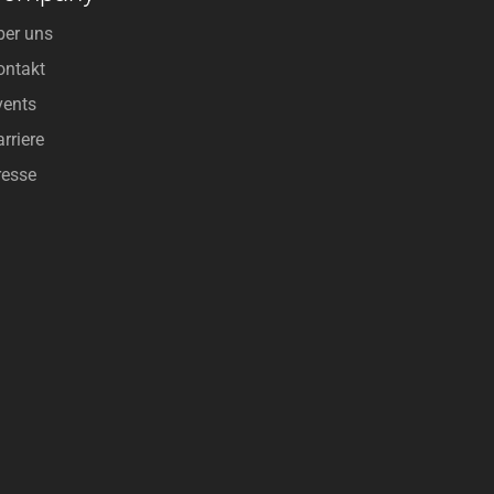
ber uns
ontakt
vents
rriere
resse